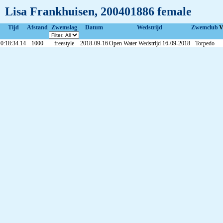
Lisa Frankhuisen, 200401886 female
Tijd
Afstand
Zwemslag
Datum
Wedstrijd
Zwemclub
V
0:18:34.14
1000
freestyle
2018-09-16
Open Water Wedstrijd 16-09-2018
Torpedo