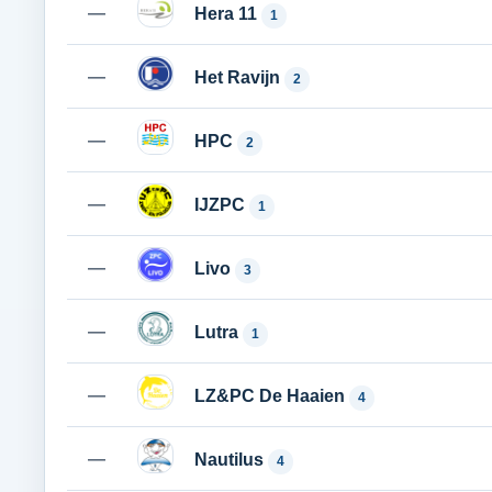
—
Hera 11
1
—
Het Ravijn
2
—
HPC
2
—
IJZPC
1
—
Livo
3
—
Lutra
1
—
LZ&PC De Haaien
4
—
Nautilus
4