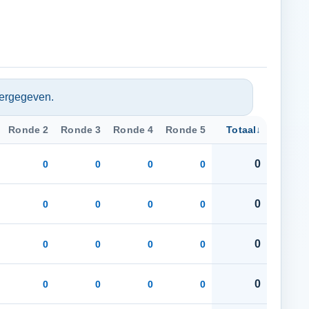
eergegeven.
Ronde 2
Ronde 3
Ronde 4
Ronde 5
Totaal
↓
0
0
0
0
0
0
0
0
0
0
0
0
0
0
0
0
0
0
0
0