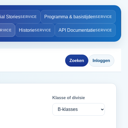
ial Stories
Programma & basistijden
Historie
API Documentatie
Zoeken
Inloggen
Klasse of divisie