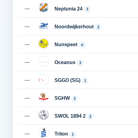
—
Neptunia 24
3
—
Noordwijkerhout
2
—
Nunspeet
4
—
Oceanus
3
—
SGGO (SG)
1
—
SGHW
2
—
SWOL 1894 2
2
—
Triton
1