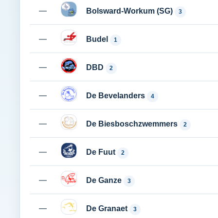
—
Bolsward-Workum (SG)
3
—
Budel
1
—
DBD
2
—
De Bevelanders
4
—
De Biesboschzwemmers
2
—
De Fuut
2
—
De Ganze
3
—
De Granaet
3