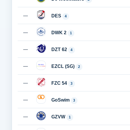
—
DES
4
—
DWK 2
1
—
DZT 62
4
—
EZCL (SG)
2
—
FZC 54
3
—
GoSwim
3
—
GZVW
1