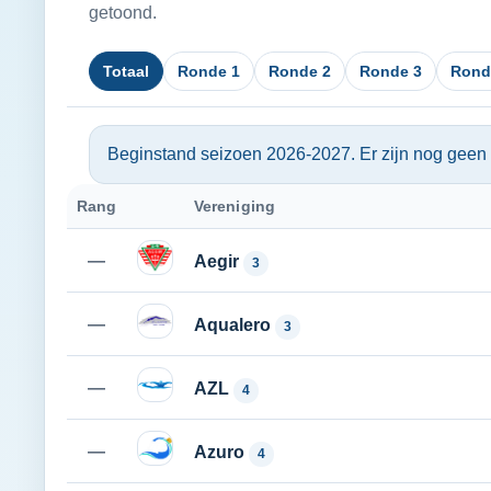
getoond.
Totaal
Ronde 1
Ronde 2
Ronde 3
Rond
Beginstand seizoen 2026-2027. Er zijn nog geen 
Rang
Vereniging
Logo
—
Aegir
3
—
Aqualero
3
—
AZL
4
—
Azuro
4