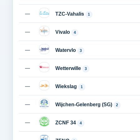
—
TZC-Vahalis
1
—
Vivalo
4
—
Watervlo
3
—
Wetterwille
3
—
Wiekslag
1
—
Wijchen-Gelenberg (SG)
2
—
ZCNF 34
4