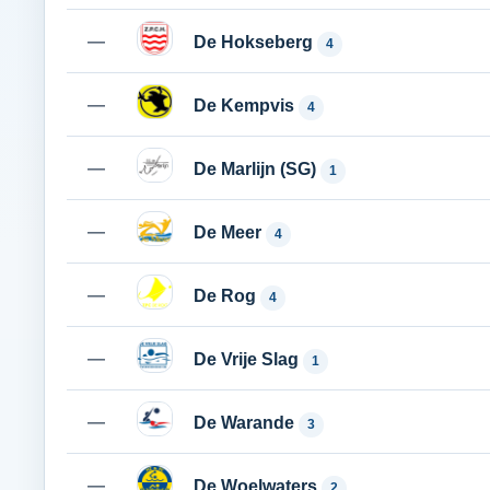
—
De Hokseberg
4
—
De Kempvis
4
—
De Marlijn (SG)
1
—
De Meer
4
—
De Rog
4
—
De Vrije Slag
1
—
De Warande
3
—
De Woelwaters
2