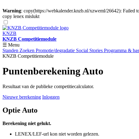
Warning
: copy(https://webkalender.knzb.nl/xzweml/26642): Failed
copy lenex mislukt
KNZB
KNZB Competitiemodule
☰ Menu
Standen
Zoeken
Promotie/degradatie
Social Stories
Programma & basi
KNZB Competitiemodule
Puntenberekening Auto
Resultaat van de publieke competitiecalculator.
Nieuwe berekening
Inloggen
Optie Auto
Berekening niet gelukt.
LENEX/LEF-url kon niet worden gelezen.