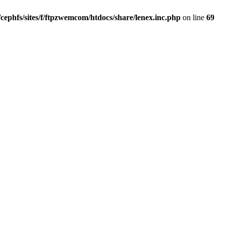
/cephfs/sites/f/ftpzwemcom/htdocs/share/lenex.inc.php
on line
69