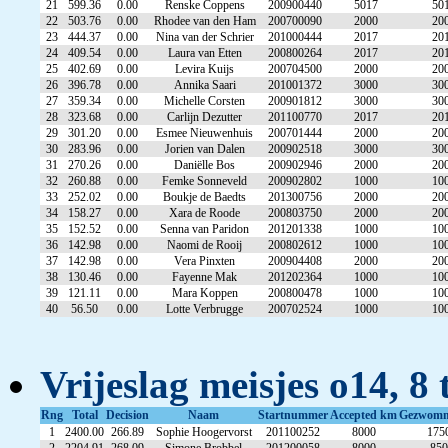
21
599.36
0.00
Renske Coppens
200900440
5017
50
22
503.76
0.00
Rhodee van den Ham
200700090
2000
20
23
444.37
0.00
Nina van der Schrier
201000444
2017
20
24
409.54
0.00
Laura van Etten
200800264
2017
20
25
402.69
0.00
Levira Kuijs
200704500
2000
20
26
396.78
0.00
Annika Saari
201001372
3000
30
27
359.34
0.00
Michelle Corsten
200901812
3000
30
28
323.68
0.00
Carlijn Dezutter
201100770
2017
20
29
301.20
0.00
Esmee Nieuwenhuis
200701444
2000
20
30
283.96
0.00
Jorien van Dalen
200902518
3000
30
31
270.26
0.00
Daniëlle Bos
200902946
2000
20
32
260.88
0.00
Femke Sonneveld
200902802
1000
10
33
252.02
0.00
Boukje de Baedts
201300756
2000
20
34
158.27
0.00
Xara de Roode
200803750
2000
20
35
152.52
0.00
Senna van Paridon
201201338
1000
10
36
142.98
0.00
Naomi de Rooij
200802612
1000
10
37
142.98
0.00
Vera Pinxten
200904408
2000
20
38
130.46
0.00
Fayenne Mak
201202364
1000
10
39
121.11
0.00
Mara Koppen
200800478
1000
10
40
56.50
0.00
Lotte Verbrugge
200702524
1000
10
Vrijeslag meisjes o14, 8 
Rng
Total
Decision
Naam
Startnummer
Accepted km
Gezwom
1
2400.00
266.89
Sophie Hoogervorst
201100252
8000
175