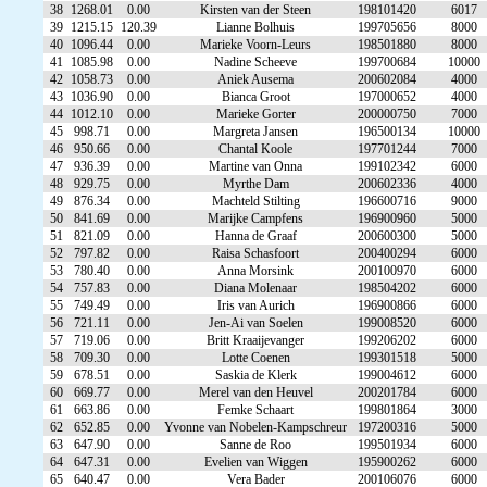
38
1268.01
0.00
Kirsten van der Steen
198101420
6017
39
1215.15
120.39
Lianne Bolhuis
199705656
8000
40
1096.44
0.00
Marieke Voorn-Leurs
198501880
8000
41
1085.98
0.00
Nadine Scheeve
199700684
10000
42
1058.73
0.00
Aniek Ausema
200602084
4000
43
1036.90
0.00
Bianca Groot
197000652
4000
44
1012.10
0.00
Marieke Gorter
200000750
7000
45
998.71
0.00
Margreta Jansen
196500134
10000
46
950.66
0.00
Chantal Koole
197701244
7000
47
936.39
0.00
Martine van Onna
199102342
6000
48
929.75
0.00
Myrthe Dam
200602336
4000
49
876.34
0.00
Machteld Stilting
196600716
9000
50
841.69
0.00
Marijke Campfens
196900960
5000
51
821.09
0.00
Hanna de Graaf
200600300
5000
52
797.82
0.00
Raisa Schasfoort
200400294
6000
53
780.40
0.00
Anna Morsink
200100970
6000
54
757.83
0.00
Diana Molenaar
198504202
6000
55
749.49
0.00
Iris van Aurich
196900866
6000
56
721.11
0.00
Jen-Ai van Soelen
199008520
6000
57
719.06
0.00
Britt Kraaijevanger
199206202
6000
58
709.30
0.00
Lotte Coenen
199301518
5000
59
678.51
0.00
Saskia de Klerk
199004612
6000
60
669.77
0.00
Merel van den Heuvel
200201784
6000
61
663.86
0.00
Femke Schaart
199801864
3000
62
652.85
0.00
Yvonne van Nobelen-Kampschreur
197200316
5000
63
647.90
0.00
Sanne de Roo
199501934
6000
64
647.31
0.00
Evelien van Wiggen
195900262
6000
65
640.47
0.00
Vera Bader
200106076
6000