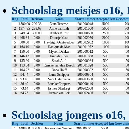
Schoolslag meisjes o16, 
Rng
Total
Decision
Naam
Startnummer
Accepted km
Gezwom
1
1500.00
290.36
Nina Tetteroo
201000048
5000
70
2
1374.85
238.63
Anne van Lith
201001000
5000
70
3
749.94
300.00
Amber Kunst
200900680
2500
25
4
468.34
0.00
Doortje Maat
201002970
2000
20
5
300.00
0.00
Hayleigh Onstwedder
201002902
1000
10
6
164.10
0.00
Danique de Man
201001972
1000
10
7
150.00
0.00
Myron Dekker
201000512
500
50
8
146.12
0.00
Juno de Roos
200901868
500
50
9
135.60
0.00
Sarah Akil
200900984
500
50
10
113.64
0.00
Renske van den Bosch
201001828
500
50
11
104.22
0.00
Dana Halff
201000392
500
50
12
94.44
0.00
Luna Schipper
200900364
500
50
13
93.18
0.00
Sara Ostermann
200903630
500
50
14
86.49
0.00
Renske Coppens
200900440
500
50
15
73.14
0.00
Esmée Sliedregt
200902608
500
50
16
64.75
0.00
Renate van Eck
200902496
500
50
Schoolslag jongens o16,
Rng
Total
Decision
Naam
Startnummer
Accepted km
Gezwom
1
1498.00
300.00
Dax van den Nouland
201000071
5000
500