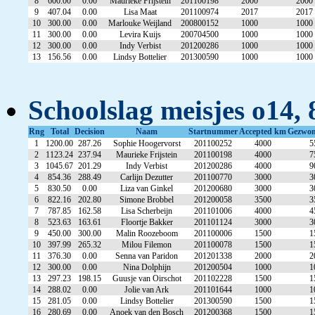
8
600.00
0.00
Maurieke Frijstein
201100198
2000
2000
9
407.04
0.00
Lisa Maat
201100974
2017
2017
10
300.00
0.00
Marlouke Weijland
200800152
1000
1000
11
300.00
0.00
Levira Kuijs
200704500
1000
1000
12
300.00
0.00
Indy Verbist
201200286
1000
1000
13
156.56
0.00
Lindsy Bottelier
201300590
1000
1000
Schoolslag meisjes o14, 
Rng
Total
Decision
Naam
Startnummer
Accepted km
Gezwo
1
1200.00
287.26
Sophie Hoogervorst
201100252
4000
5
2
1123.24
237.94
Maurieke Frijstein
201100198
4000
7
3
1045.67
201.29
Indy Verbist
201200286
4000
9
4
854.36
288.49
Carlijn Dezutter
201100770
3000
3
5
830.50
0.00
Liza van Ginkel
201200680
3000
3
6
822.16
202.80
Simone Brobbel
201200058
3500
3
7
787.85
162.58
Lisa Scherbeijn
201101006
4000
4
8
523.63
163.61
Floortje Bakker
201101124
3000
3
9
450.00
300.00
Malin Roozeboom
201100006
1500
1
10
397.99
265.32
Milou Filemon
201100078
1500
1
11
376.30
0.00
Senna van Paridon
201201338
2000
2
12
300.00
0.00
Nina Dolphijn
201200504
1000
1
13
297.23
198.15
Guusje van Oirschot
201102228
1500
1
14
288.02
0.00
Jolie van Ark
201101644
1000
1
15
281.05
0.00
Lindsy Bottelier
201300590
1500
1
16
280.69
0.00
Anoek van den Bosch
201200368
1500
1