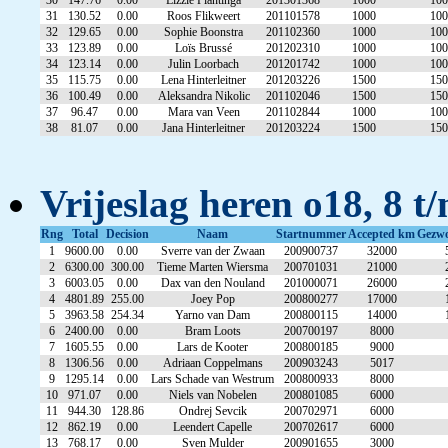
30
147.76
0.00
Lizzie Plantinga
201301368
1000
100
31
130.52
0.00
Roos Flikweert
201101578
1000
100
32
129.65
0.00
Sophie Boonstra
201102360
1000
100
33
123.89
0.00
Loïs Brussé
201202310
1000
100
34
123.14
0.00
Julin Loorbach
201201742
1000
100
35
115.75
0.00
Lena Hinterleitner
201203226
1500
150
36
100.49
0.00
Aleksandra Nikolic
201102046
1500
150
37
96.47
0.00
Mara van Veen
201102844
1000
100
38
81.07
0.00
Jana Hinterleitner
201203224
1500
150
Vrijeslag heren o18, 8 t
Rng
Total
Decision
Naam
Startnummer
Accepted km
Gezw
1
9600.00
0.00
Sverre van der Zwaan
200900737
32000
2
6300.00
300.00
Tieme Marten Wiersma
200701031
21000
3
6003.05
0.00
Dax van den Nouland
201000071
26000
4
4801.89
255.00
Joey Pop
200800277
17000
5
3963.58
254.34
Yarno van Dam
200800115
14000
6
2400.00
0.00
Bram Loots
200700197
8000
7
1605.55
0.00
Lars de Kooter
200800185
9000
8
1306.56
0.00
Adriaan Coppelmans
200903243
5017
9
1295.14
0.00
Lars Schade van Westrum
200800933
8000
10
971.07
0.00
Niels van Nobelen
200801085
6000
11
944.30
128.86
Ondrej Sevcik
200702971
6000
12
862.19
0.00
Leendert Capelle
200702617
6000
13
768.17
0.00
Sven Mulder
200901655
3000