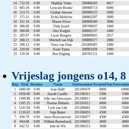
14
732.56
0.00
Matthijs Vinke
200900105
4017
15
685.19
0.00
Leon ten Broeke
200900713
6000
16
524.55
0.00
Giulian Janssen
200900125
2000
17
375.31
0.00
Tycho Meliefste
200802597
3000
18
332.16
0.00
Maceo Wisse
200900349
3000
19
300.00
0.00
Niek Issard
200700037
1000
20
300.00
0.00
Alex Kuijper
200802137
1000
21
285.97
0.00
Lucas Bongers
200800903
2017
22
268.21
0.00
Mitchell van Dijk
200800577
2000
23
268.12
0.00
Vince van Dam
201000405
1000
24
229.69
0.00
Kuan Ypma
200903429
2000
25
159.50
0.00
Bert Hagting
200701121
1000
Vrijeslag jongens o14, 8
Rng
Total
Decision
Naam
Startnummer
Accepted km
Gezwomm
1
2400.00
0.00
Ivan Halff
201100479
8000
1000
2
1650.00
0.00
Izayah Castillo
201100311
5500
5500
3
1399.88
0.00
Jelle van Antwerpen
201100011
6500
6500
4
1395.25
0.00
Thomas Bohnen
201101613
6000
6000
5
1241.94
0.00
Loek van Lith
201200683
5500
5500
6
1130.62
0.00
Stijn Butter
201100455
4500
4500
7
958.79
0.00
Jarno Bouwmeester
201100477
4500
4500
8
664.68
0.00
William Raemdonck
201100631
4000
4000
9
642.53
0.00
Iede de Wit
201300213
3000
3000