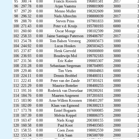
95
300.74
0.00
Francis Roosen
196801581
2017
96
297.78
0.00
Arjan Vaatstra
199801909
3000
97
297.20
0.00
Menno Muller
198202609
3000
98
296.32
0.00
Niels Albrechts
198800039
2017
99
288.70
0.00
Steven Prins
197901833
3000
100
271.43
0.00
Peter v.d. Kruijs
195700193
6000
101
260.60
0.00
Oscar Monge
198102599
2000
102
258.33
0.00
Jaime Santiago Patterson
199406797
2017
103
254.78
0.00
Tom Balsen Versteeg
200005673
1000
104
244.92
0.00
Lucas Houkes
200503425
3000
105
237.87
0.00
Henk Gierveld
196000869
6000
106
236.93
0.00
Boudewijn Mol
199702183
3000
107
231.56
0.00
Eric Kalee
199005307
2000
108
231.28
0.00
Sebastiaan Stegeman
198704995
2000
109
229.46
0.00
Tim Viets
198604863
6000
110
224.11
0.00
Dennis Brobbel
198400311
2000
111
222.41
0.00
Peter van der Zande
197301621
6000
112
221.29
0.00
Maurice Bottelier
198400255
2000
113
191.16
0.00
Roderick van Doeselaar
199200261
1000
114
184.76
0.00
Maarten Angenent
197201631
2000
115
183.90
0.00
Arne-Willem Kroonen
198401297
3000
116
182.09
0.00
Klaas van Egmond
196300213
3000
117
173.78
0.00
Emiel Bogaarts
197600085
2000
118
167.39
0.00
Melvin Keppel
198806375
2000
119
163.47
0.00
Niels Kragt
200300155
1000
120
160.58
0.00
Paul Koot
199403565
2000
121
158.55
0.00
Coen Zoon
198002559
2000
122
153.34
0.00
Erik Saan
196500769
2000