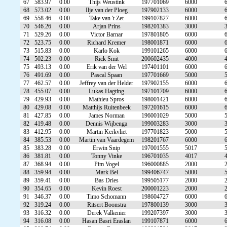
67
583.97
0.00
Thijs Weustink
197701069
6000
68
573.02
0.00
Ilje van der Ploeg
197902133
6000
69
558.46
0.00
Take van 't Zet
199107827
6000
70
546.26
0.00
Arjan Prins
198201383
3000
71
529.26
0.00
Victor Barnar
197801805
6000
72
523.75
0.00
Richard Kremer
198001871
6000
73
515.83
0.00
Karlo Kok
199101265
6000
74
502.23
0.00
Rick Smit
200602435
4000
75
493.13
0.00
Erik van der Wel
197401101
6000
76
491.69
0.00
Pascal Spaan
197701669
5000
77
462.57
0.00
Jeffrey van der Helder
197902155
6000
78
455.07
0.00
Lukas Hagting
197101709
6000
79
429.93
0.00
Mathieu Spros
198001421
6000
80
429.08
0.00
Matthijs Ruitenbeek
197201615
6000
81
427.85
0.00
James Norman
196001029
5000
82
419.48
0.00
Dennis Wijbenga
199003283
3000
83
412.95
0.00
Martin Kerkvliet
197701823
5000
84
385.53
0.00
Martin van Vaardegem
198201767
6000
85
383.28
0.00
Erwin Snip
197001555
5017
86
381.81
0.00
Tonny Vinke
196701035
4017
87
368.94
0.00
Pim Vogel
196000885
2000
88
359.94
0.00
Mark Bel
199406747
5000
89
359.41
0.00
Bas Dries
199505177
2000
90
354.65
0.00
Kevin Roest
200001223
2000
91
346.37
0.00
Timo Schomann
198604727
6000
92
319.24
0.00
Ritsert Boonstra
197800139
3000
93
316.32
0.00
Derek Valkenier
199207397
3000
94
316.08
0.00
Hasan Basri Eraslan
199107871
6000