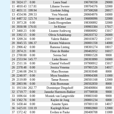
10
5024.17
0.00
Laura Staal
196700358
29000
11
4810.43
117.81
Lilianne Sweere
199704376
32000
12
4651.11
199.94
Liselotte Joling
197500268
20017
13
4554.96
299.53
Vera Wassink
200604976
16000
14
4487.52
125.74
Irene van der Laan
196000096
32000
15
3973.28
0.00
Linda Hoogendam
198300892
32000
16
3930.98
176.01
Jet Kleine
199903384
17017
17
3460.23
0.00
Lisanne Andeweg
198800092
15017
18
3392.15
0.00
Olivia Schalekamp
200203732
26000
19
3209.24
0.00
Valerie Bakker
200103672
21017
20
3045.55
186.37
Kirsten Walraven
200001358
14000
21
2906.42
0.00
Ramona Linting
198301274
18017
22
2874.21
0.00
Fleur de Ridder
200402052
16017
23
2700.00
0.00
Serena Stel
199801528
9000
24
2553.94
145.77
Lieke Broere
200303890
16000
25
2511.16
0.00
Chantal Verhoeff
197900912
15017
26
2378.48
0.00
Jessica Venema
197901526
14017
27
2246.08
294.51
Mara Bosman
200303048
8000
28
2240.97
0.00
Myra Smulders
199904308
11000
29
2119.89
0.00
Tamar Roosen
200501168
12000
30
2003.96
0.00
Kiki Bootsman
200502850
8000
31
1913.84
202.77
Dominique Dingshoff
200400804
8000
32
1719.77
0.00
Janneke Harmsen-Bakker
197700938
9000
33
1696.64
0.00
Moniek van Langevelde
199803160
9000
34
1562.76
0.00
Kaylee de Jong
200001234
6000
35
1458.44
0.00
Annette Spies
197001110
14017
36
1425.01
110.19
Kayleigh Kloet
199802860
12000
37
1372.42
0.00
Evelien te Paske
200400708
11000