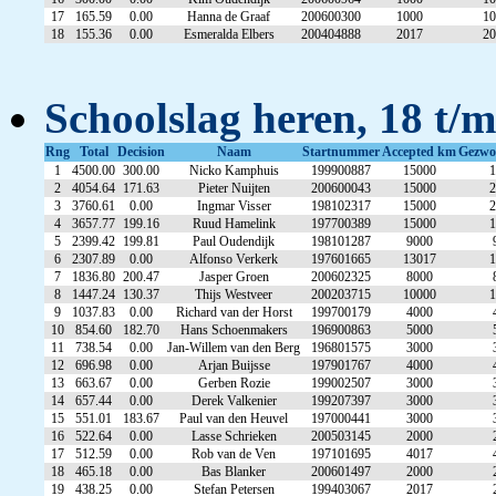
17
165.59
0.00
Hanna de Graaf
200600300
1000
10
18
155.36
0.00
Esmeralda Elbers
200404888
2017
20
Schoolslag heren, 18 t/m
Rng
Total
Decision
Naam
Startnummer
Accepted km
Gezw
1
4500.00
300.00
Nicko Kamphuis
199900887
15000
1
2
4054.64
171.63
Pieter Nuijten
200600043
15000
2
3
3760.61
0.00
Ingmar Visser
198102317
15000
2
4
3657.77
199.16
Ruud Hamelink
197700389
15000
1
5
2399.42
199.81
Paul Oudendijk
198101287
9000
6
2307.89
0.00
Alfonso Verkerk
197601665
13017
1
7
1836.80
200.47
Jasper Groen
200602325
8000
8
1447.24
130.37
Thijs Westveer
200203715
10000
1
9
1037.83
0.00
Richard van der Horst
199700179
4000
10
854.60
182.70
Hans Schoenmakers
196900863
5000
11
738.54
0.00
Jan-Willem van den Berg
196801575
3000
12
696.98
0.00
Arjan Buijsse
197901767
4000
13
663.67
0.00
Gerben Rozie
199002507
3000
14
657.44
0.00
Derek Valkenier
199207397
3000
15
551.01
183.67
Paul van den Heuvel
197000441
3000
16
522.64
0.00
Lasse Schrieken
200503145
2000
17
512.59
0.00
Rob van de Ven
197101695
4017
18
465.18
0.00
Bas Blanker
200601497
2000
19
438.25
0.00
Stefan Petersen
199403067
2017