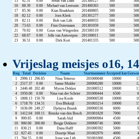
15
92.51
0.00
Sebas van Dam
201300127
500
500
16
88.39
0.00
Michael van Leersum
201400365
500
500
17
85.36
0.00
Kian Braakhuis
201400805
500
500
18
82.12
0.00
Jorn Klerk
201301277
500
500
19
82.11
0.00
Bob van Lith
201400935
500
500
20
73.63
0.00
Finn Ostermann
201301059
500
500
21
70.92
0.00
Guus van Wingerden
201500119
500
500
22
68.07
0.00
Jelle van Antwerpen
201100011
500
500
23
36.51
0.00
Dirk Kort
201401335
500
500
Vrijeslag meisjes o16, 1
Rng
Total
Decision
Naam
Startnummer
Accepted km
Gezwo
1
2996.11
296.85
Nina Tetteroo
201000048
10000
1
2
2517.37
0.00
Sanne Mulder
200900280
10000
1
3
2446.48
202.40
Myron Dekker
201000512
10000
1
4
1950.00
0.00
Nina van der Schrier
201000444
6500
6
5
1808.13
150.70
Lisa Koole
200900538
10000
1
6
1718.70
134.51
Eva Blokzijl
201003214
10000
1
7
1636.09
249.27
Djelaysa Buunk
200900536
6000
6
8
1412.04
169.11
Renske van den Bosch
201001828
7000
7
9
999.85
0.00
Sarah Akil
200900984
4500
4
10
900.00
300.00
Bregje Dekkers
200900746
3000
3
11
830.21
0.00
Dana Halff
201000392
5000
5
12
827.45
0.00
Doortje Maat
201002970
4000
4
13
784.55
0.00
Anne van Lith
201001000
4500
4