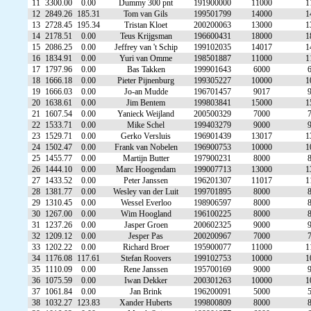
11
3300.00
0.00
Dummy 300 pnt
191900000
11000
1
12
2849.26
185.31
Tom van Gils
199501799
14000
1
13
2728.45
195.34
Tristan Kloet
200200063
13000
1
14
2178.51
0.00
Teus Krijgsman
196600431
18000
1
15
2086.25
0.00
Jeffrey van 't Schip
199102035
14017
1
16
1834.91
0.00
Yuri van Omme
198501887
11000
1
17
1797.96
0.00
Bas Takken
199901643
6000
18
1666.18
0.00
Pieter Pijnenburg
199305227
10000
1
19
1666.03
0.00
Jo-an Mudde
196701457
9017
20
1638.61
0.00
Jim Bentem
199803841
15000
1
21
1607.54
0.00
Yanieck Weijland
200500329
7000
22
1533.71
0.00
Mike Schel
199403279
9000
23
1529.71
0.00
Gerko Versluis
196901439
13017
1
24
1502.47
0.00
Frank van Nobelen
196900753
10000
1
25
1455.77
0.00
Martijn Butter
197900231
8000
26
1444.10
0.00
Marc Hoogendam
199007713
13000
1
27
1433.52
0.00
Peter Janssen
196201307
11017
1
28
1381.77
0.00
Wesley van der Luit
199701895
8000
29
1310.45
0.00
Wessel Everloo
198906597
8000
30
1267.00
0.00
Wim Hoogland
196100225
8000
31
1237.26
0.00
Jasper Groen
200602325
9000
32
1209.12
0.00
Jesper Pas
200200967
7000
33
1202.22
0.00
Richard Broer
195900077
11000
1
34
1176.08
117.61
Stefan Roovers
199102753
10000
1
35
1110.09
0.00
Rene Janssen
195700169
9000
36
1075.59
0.00
Iwan Dekker
200301263
10000
1
37
1061.84
0.00
Jan Brink
196200091
5000
38
1032.27
123.83
Xander Huberts
199800809
8000