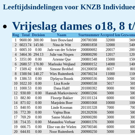
Leeftijdsindelingen voor KNZB Individuee
Vrijeslag dames o18, 8 t
Rng
Total
Decision
Naam
Startnummer
Accepted km
Gezwom
1
9600.00
300.00
Imre Bouwland
200700388
32000
560
2
6023.74
145.66
Nina de Witt
200801858
32000
540
3
6005.10
0.00
Jade van der Schrier
200800692
20017
200
4
3464.36
294.13
Julie van Nispen
200800290
12017
120
5
3351.00
0.00
Arienne Que
200801548
15000
150
6
2680.57
176.80
Marlouke Weijland
200800152
14000
140
7
1509.42
0.00
Simone Brobbel
201200058
8017
80
8
1500.94
140.27
Wies Ruitenbeek
200700234
11000
110
9
1386.53
0.00
Djelaysa Buunk
200900536
5000
50
10
1022.10
0.00
Lisa Koole
200900538
5017
50
11
1000.53
0.00
Dana Halff
201000392
9000
90
12
930.69
0.00
Hannah Markovinovic
200803266
5000
50
13
882.80
0.00
Floortje Bakker
201101124
6000
60
14
871.02
0.00
Marjolein Boer
200801068
10000
100
15
840.95
0.00
Linde Kooman
201101328
7000
70
16
772.39
0.00
Vajèna Bras
201202936
5000
50
17
769.29
0.00
Sanne Mulder
200900280
3000
30
18
714.35
0.00
Manaudou Verhaar
200801376
3000
30
19
666.75
0.00
Elise van der Wielen
200700346
6000
60
20
644.81
0.00
Noor Ruitenbeek
200900250
5000
50