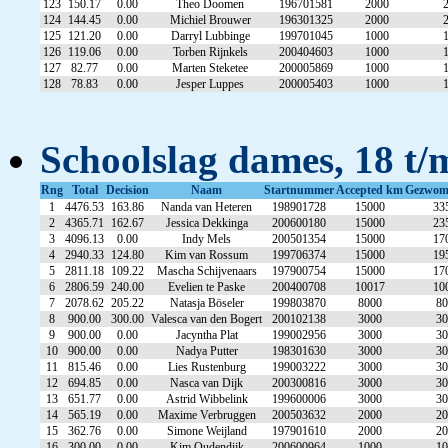
123
150.17
0.00
Theo Doomen
196701581
2000
124
144.45
0.00
Michiel Brouwer
196301325
2000
125
121.20
0.00
Darryl Lubbinge
199701045
1000
126
119.06
0.00
Torben Rijnkels
200404603
1000
127
82.77
0.00
Marten Steketee
200005869
1000
128
78.83
0.00
Jesper Luppes
200005403
1000
Schoolslag dames, 18 t/
Rng
Total
Decision
Naam
Startnummer
Accepted km
Gezwom
1
4476.53
163.86
Nanda van Heteren
198901728
15000
33
2
4365.71
162.67
Jessica Dekkinga
200600180
15000
23
3
4096.13
0.00
Indy Mels
200501354
15000
17
4
2940.33
124.80
Kim van Rossum
199706374
15000
19
5
2811.18
109.22
Mascha Schijvenaars
197900754
15000
17
6
2806.59
240.00
Evelien te Paske
200400708
10017
10
7
2078.62
205.22
Natasja Böseler
199803870
8000
80
8
900.00
300.00
Valesca van den Bogert
200102138
3000
30
9
900.00
0.00
Jacyntha Plat
199002956
3000
30
10
900.00
0.00
Nadya Putter
198301630
3000
30
11
815.46
0.00
Lies Rustenburg
199003222
3000
30
12
694.85
0.00
Nasca van Dijk
200300816
3000
30
13
651.77
0.00
Astrid Wibbelink
199600006
3000
30
14
565.19
0.00
Maxime Verbruggen
200503632
2000
20
15
362.76
0.00
Simone Weijland
197901610
2000
20
16
300.00
0.00
Kim Oudendijk
200600964
1000
10