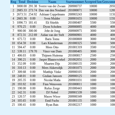
Rng
Total
Decision
Naam
Startnummer
Accepted km
Gezwom
1
3000.00
291.38
Sverre van der Zwaan
200900737
10000
205
2
2685.33
273.74
Dax van den Nouland
201000071
10000
120
3
2673.51
254.92
Adriaan Coppelmans
200903243
10000
115
4
2665.36
0.00
Sven Mulder
200901655
10000
135
5
1096.73
181.41
Eli Shields
201000407
5500
550
6
970.25
0.00
Dyon Scholten
200900095
4000
400
7
900.00
300.00
Jelte de Jong
200900975
3000
300
8
872.31
212.69
Aidan van der Stelt
200900901
4000
400
9
675.72
0.00
Baris Tomu
201000869
3000
300
10
654.59
0.00
Lars Klanderman
201000325
5000
500
11
594.47
0.00
Mees Otto
201001319
3500
350
12
539.11
179.70
Vince van Dam
201000405
3000
300
13
406.03
0.00
Thijmen Huitema
201000817
2500
250
14
390.21
0.00
Jasper Blaauwwiekel
201002051
2000
200
15
352.09
0.00
Maarten Dijs
201000135
2000
200
16
310.13
0.00
Mees Akkersdijk
201001075
2000
200
17
309.68
0.00
Matthijs Vinke
200900105
2000
200
18
248.01
0.00
Giulian Janssen
200900125
1000
100
19
205.35
0.00
Nicolai Matla
200901031
1000
100
20
193.92
0.00
Finn Wensveen
201000811
1000
100
21
190.00
0.00
Rufus Zorge
201000443
1000
100
22
142.31
0.00
DJ Nobel
200901539
1000
100
23
120.57
0.00
Maceo Wisse
200900349
1000
100
24
105.65
0.00
Emil Fuchs
201001135
1000
100
25
100.41
0.00
Ryan Bais
201002217
1000
100