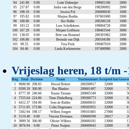
94
241.80
0.00
Lotte Dalmeijer
199601166
2000
95
237.87
0.00
Indra van den Berge
198200092
2000
96
198.10
0.00
Jessica Pol
200600030
1000
97
195.82
0.00
Marjon Boidin
197601000
2000
98
188.80
0.00
Ilse Hallie
200200128
1000
99
183.22
0.00
Loes Schellekens
199004728
2000
100
167.29
0.00
Mirjam Griffioen
198403544
3000
101
138.05
0.00
Britt van Bommel
200301982
2000
102
106.86
0.00
Berinda van Dijk
200104186
1000
103
99.55
0.00
Vera Peek
199407610
2000
104
84.46
0.00
Linda Kerkmeester
197400980
2000
Vrijeslag heren, 18 t/m -
Rng
Total
Decision
Naam
Startnummer
Accepted km
Gezwo
1
9600.00
298.83
Hessel Robert
200200917
32000
9
2
9599.39
300.00
Bas Blanker
200601497
32000
7
3
8777.39
240.66
Tenzin Tieman
200005549
32000
5
4
7555.64
224.86
Timo Dinkelberg
199300773
32000
8
5
6412.37
194.00
Sem de Ridder
200600631
32000
3
6
5711.85
173.86
Colin Degenaars
199505951
32000
6
7
5302.94
198.17
Willem Jongen
199103401
27000
3
8
5119.40
0.00
Vincent Dermaux
199600599
26017
2
9
3899.56
300.00
Olivier Wilbers
200600181
13000
1
10
3876.94
0.00
Pieter Nuijten
200600043
32000
3