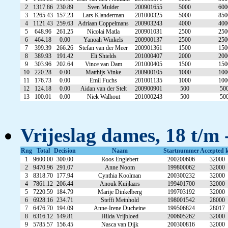
2
1317.86
230.89
Sven Mulder
200901655
5000
600
3
1265.43
157.23
Lars Klanderman
201000325
5000
850
4
1121.43
259.63
Adriaan Coppelmans
200903243
4000
400
5
648.96
261.25
Nicolai Matla
200901031
2500
250
6
464.18
0.00
Yanoah Winkels
200900137
2500
250
7
399.39
266.26
Stefan van der Meer
200901361
1500
150
8
389.93
191.42
Eli Shields
201000407
2000
200
9
303.96
202.64
Vince van Dam
201000405
1500
150
10
220.28
0.00
Matthijs Vinke
200900105
1000
100
11
176.73
0.00
Emil Fuchs
201001135
1000
100
12
124.18
0.00
Aidan van der Stelt
200900901
500
50
13
100.01
0.00
Niek Walhout
201000243
500
50
Vrijeslag dames, 18 t/m 
Rng
Total
Decision
Naam
Startnummer
Accepted 
1
9600.00
300.00
Roos Englebert
200200606
32000
2
9470.96
291.07
Anne Noom
199800062
32000
3
8318.70
177.94
Cynthia Koolman
200300232
32000
4
7861.12
206.44
Anouk Kuijlaars
199401700
32000
5
7220.59
184.79
Marije Dinkelberg
199703192
32000
6
6928.16
234.71
Steffi Meinhold
198001542
28000
7
6476.70
194.09
Anne-Irene Ducheine
199506824
28017
8
6316.12
149.81
Hilda Vrijbloed
200605262
32000
9
5785.57
156.45
Nasca van Dijk
200300816
32000