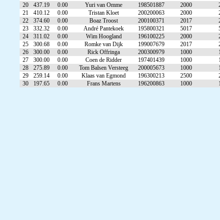
20
437.19
0.00
Yuri van Omme
198501887
2000
21
410.12
0.00
Tristan Kloet
200200063
2000
22
374.60
0.00
Boaz Troost
200100371
2017
23
332.32
0.00
André Pantekoek
195800321
5017
24
311.02
0.00
Wim Hoogland
196100225
2000
25
300.68
0.00
Romke van Dijk
199007679
2017
26
300.00
0.00
Rick Offringa
200300979
1000
27
300.00
0.00
Coen de Ridder
197401439
1000
28
275.89
0.00
Tom Balsen Versteeg
200005673
1000
29
259.14
0.00
Klaas van Egmond
196300213
2500
30
197.65
0.00
Frans Martens
196200863
1000