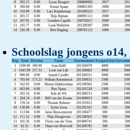
8
392.15
0.00
Lucas Bongers
200800903
2017
201
9
369.00
0.00
Xemm Spaan
200801305
2000
200
10
310.99
0.00
Lars Klanderman
201000325
2017
201
11
305.57
0.00
Thijs Bijman
200901111
2000
200
12
287.91
0.00
Leendert Capelle
200702617
2000
200
13
245.77
0.00
Luuk Meliefste
201200387
2000
200
14
226.38
0.00
Bert Hagting
200701121
1000
100
Schoolslag jongens o14, 
Rng
Total
Decision
Naam
Startnummer
Accepted km
Gezwomm
1
1200.00
300.00
Ivan Halff
201100479
4000
500
2
1045.99
257.33
Loek van Lith
201200683
4000
500
3
900.00
0.00
Izayah Castillo
201100311
3000
300
4
785.94
173.23
William Raemdonck
201100631
3500
350
5
542.95
0.00
Menno Hakhverdian
201100563
2500
250
6
403.86
0.00
Ren Ypma
201101529
1500
150
7
292.10
0.00
Iede de Wit
201300213
1000
100
8
264.24
0.00
Riff van der Zwaan
201400053
1000
100
9
159.14
0.00
Thomas Bohnen
201101613
1000
100
10
150.00
0.00
Tycho Zoon
201202321
500
500
11
113.84
0.00
Jarno Bouwmeester
201100477
500
500
12
111.22
0.00
Thijs Hoogeveen
201100503
500
500
13
101.56
0.00
Floris van der Veen
201400741
500
500
14
92.52
0.00
Daan van Meerveld
201200785
500
500