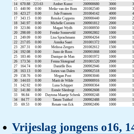
14
670.88
223.63
Amber Kunst
200900680
3000
3
15
440.90
0.00
Meike van der Bom
201002540
3000
3
16
423.27
0.00
Jule Fransen
201004142
4000
4
17
343.15
0.00
Renske Coppens
200900440
2000
2
18
341.97
0.00
Michelle Corsten
200901812
2000
2
19
323.86
0.00
Magari Wydh
201000950
1500
1
20
298.69
0.00
Femke Sonneveld
200902802
1000
1
21
249.09
0.00
Lisa Sprachmann
200904264
1500
1
22
217.05
0.00
Annika Saari
201001372
1000
1
23
207.31
0.00
Melissa Zeegers
201002612
1500
1
24
192.08
0.00
Juno de Roos
200901868
1000
1
25
183.46
0.00
Danique de Man
201001972
1000
1
26
173.56
0.00
Fenna Slotegraaf
201001520
2000
2
27
164.74
0.00
Daniëlle Bos
200902946
1000
1
28
163.13
0.00
Jorien van Dalen
200902518
1000
1
29
158.76
0.00
Megan Post
200903046
1000
1
30
144.03
0.00
Marit de Wilde
200900916
1000
1
31
142.92
0.00
Luna Schipper
200900364
1000
1
32
141.80
0.00
Esmée Sliedregt
200902608
1000
1
33
96.84
0.00
Daytona Maartje Schenk
200900248
1000
1
34
84.77
0.00
Tatum Tuithof
200902488
1000
1
35
69.53
0.00
Renate van Eck
200902496
1000
1
Vrijeslag jongens o16, 1