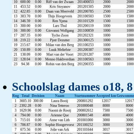
10
600.00
0.00
Riff van der Zwaan
201400053
2000
2000
11
453.52
0.00
Kris Stoyanov
201201505
2000
2000
12
422.85
0.00
Daan van Meerveld
201200785
2500
2500
13
383.70
0.00
Thijs Hoogeveen
201100503
1500
1500
14
346.59
0.00
Ren Ypma
201101529
1500
1500
15
300.00
0.00
Lars Thul
201200119
1000
1000
16
300.00
0.00
Giovanni Wolfgang
201100859
1000
1000
17
287.35
0.00
Tycho Zoon
201202321
1000
1000
18
219.22
0.00
Pjotr Dezutter
201300125
1000
1000
19
215.67
0.00
Milan van den Berg
201100253
1000
1000
20
150.89
0.00
Luuk Meliefste
201200387
1000
1000
21
138.09
0.00
Mart van der Voort
201201287
1000
1000
22
128.04
0.00
Menno Hakhverdian
201100563
1000
1000
23
94.38
0.00
Robin van den Berg
201200355
1000
1000
Schoolslag dames o18, 8
Rng
Total
Decision
Naam
Startnummer
Accepted km
Gezwomme
1
3605.10
300.00
Laura Booij
200801292
12017
12017
2
2392.28
0.00
Nina Tetteroo
201000048
8000
8000
3
1629.96
0.00
Naomi de Rooij
200802612
7500
7500
4
794.00
0.00
Arienne Que
200801548
4000
4000
5
715.01
0.00
Anne van Lith
201001000
3000
3000
6
706.87
0.00
Sophie Hoogervorst
201100252
3000
3000
7
675.56
0.00
Jolie van Ark
201101644
3017
3017