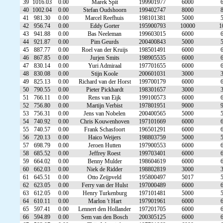
39
1016.03
0.00
Marek Spit
199901977
6000
40
1002.04
0.00
Stefan Oudshoorn
199402747
8000
41
981.30
0.00
Marcel Reefhuis
198101381
5000
42
956.74
0.00
Eddy Gorter
195900793
10000
1
43
941.88
0.00
Bas Neeleman
199603015
6000
44
921.87
0.00
Pim Geurds
200400843
5000
45
887.77
0.00
Roel van der Kruijs
198501491
6000
46
867.85
0.00
Jurjen Smits
198905535
6000
47
830.14
0.00
Yuri Admiraal
197701655
6000
48
830.08
0.00
Stijn Koole
200601031
3000
49
825.13
0.00
Richard van der Horst
199700179
6000
50
790.55
0.00
Pieter Pickhardt
198301657
3000
51
766.11
0.00
Rens van Eijk
199100573
6000
52
756.80
0.00
Martijn Verbist
197801951
9000
53
756.31
0.00
Jens van Nobelen
200400565
5000
54
740.92
0.00
Chris Kouwenhoven
197101669
6000
55
740.57
0.00
Frank Schasfoort
196501291
6000
56
720.13
0.00
Haico Weijers
198803759
5000
57
698.79
0.00
Jeroen Hutten
197900553
6000
58
685.52
0.00
Jeffrey Roest
199703401
6000
59
664.02
0.00
Benny Mulder
198604619
6000
60
662.03
0.00
Niek de Ridder
198802819
3000
61
645.51
0.00
Otto Zeijpveld
195800497
5017
62
623.05
0.00
Ferry van der Hulst
197000489
6000
63
612.05
0.00
Henry Turkenburg
197101481
5000
64
610.11
0.00
Marlon 't Hart
197901961
6000
65
597.41
0.00
Lennert den Hollander
197201705
6000
66
594.89
0.00
Sem van den Bosch
200305125
6000