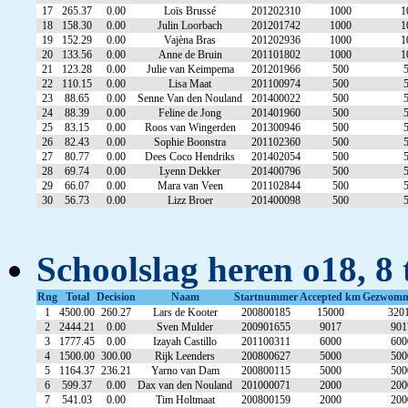
17
265.37
0.00
Loïs Brussé
201202310
1000
1
18
158.30
0.00
Julin Loorbach
201201742
1000
1
19
152.29
0.00
Vajèna Bras
201202936
1000
1
20
133.56
0.00
Anne de Bruin
201101802
1000
1
21
123.28
0.00
Julie van Keimpema
201201966
500
22
110.15
0.00
Lisa Maat
201100974
500
23
88.65
0.00
Senne Van den Nouland
201400022
500
24
88.39
0.00
Feline de Jong
201401960
500
25
83.15
0.00
Roos van Wingerden
201300946
500
26
82.43
0.00
Sophie Boonstra
201102360
500
27
80.77
0.00
Dees Coco Hendriks
201402054
500
28
69.74
0.00
Lyenn Dekker
201400796
500
29
66.07
0.00
Mara van Veen
201102844
500
30
56.73
0.00
Lizz Broer
201400098
500
Schoolslag heren o18, 8 
Rng
Total
Decision
Naam
Startnummer
Accepted km
Gezwom
1
4500.00
260.27
Lars de Kooter
200800185
15000
320
2
2444.21
0.00
Sven Mulder
200901655
9017
901
3
1777.45
0.00
Izayah Castillo
201100311
6000
600
4
1500.00
300.00
Rijk Leenders
200800627
5000
500
5
1164.37
236.21
Yarno van Dam
200800115
5000
500
6
599.37
0.00
Dax van den Nouland
201000071
2000
200
7
541.03
0.00
Tim Holtmaat
200800159
2000
200