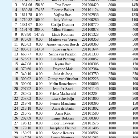
2
2204.91
268.09
Simone Brobbel
201200058
8000
850
3
1931.06
156.60
Tess Broer
201200420
8000
145
4
1839.88
174.65
Floortje Bakker
201101124
8000
140
5
1811.78
0.00
Vajèna Bras
201202936
8000
135
6
1719.32
160.20
Indy Verbist
201200286
8000
110
7
1381.07
0.00
Carlijn Dezutter
201100770
5000
500
8
1191.78
300.00
Milou Filemon
201100078
4000
400
9
978.90
147.89
Linde Kooman
201101328
6000
600
10
976.09
0.00
Marieke van Voren
201100358
5000
500
11
926.83
0.00
Anoek van den Bosch
201200368
5000
500
12
806.61
143.84
Jolie van Ark
201101644
5000
500
13
663.77
0.00
Senna van Paridon
201201338
4000
400
14
526.93
0.00
Lieselot Penning
201200052
2000
200
15
447.08
0.00
Kyara Balt
201100306
1500
150
16
370.60
0.00
Fayenne Mak
201202364
2000
200
17
340.10
0.00
Julia de Jong
201103750
3500
350
18
300.92
0.00
Guusje van Oirschot
201102228
2000
200
19
300.00
0.00
Malin Roozeboom
201100006
1000
100
20
297.92
0.00
Jennifer Saari
201201146
1000
100
21
280.65
0.00
Frieda Machartzki
201102204
2000
200
22
253.02
0.00
Lisa Scherbeijn
201101006
2000
200
23
219.78
0.00
Femke Mandema
201100396
1500
150
24
218.18
0.00
Anne de Bruin
201101802
2000
200
25
216.75
0.00
Anne Kük
201101580
1000
100
26
202.89
0.00
Lenny Bokkers
201300390
1000
100
27
195.12
0.00
Floor Flikweert
201101576
1000
100
28
179.10
0.00
Josephine Fleurke
201201496
1000
100
29
159.95
0.00
Sophie Reniers
201200592
1000
100