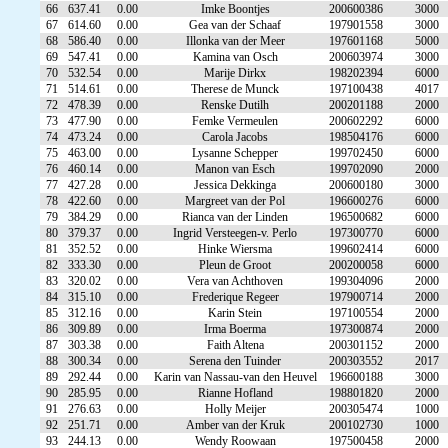
66
637.41
0.00
Imke Boontjes
200600386
3000
67
614.60
0.00
Gea van der Schaaf
197901558
3000
68
586.40
0.00
Illonka van der Meer
197601168
5000
69
547.41
0.00
Kamina van Osch
200603974
3000
70
532.54
0.00
Marije Dirkx
198202394
6000
71
514.61
0.00
Therese de Munck
197100438
4017
72
478.39
0.00
Renske Dutilh
200201188
2000
73
477.90
0.00
Femke Vermeulen
200602292
6000
74
473.24
0.00
Carola Jacobs
198504176
6000
75
463.00
0.00
Lysanne Schepper
199702450
6000
76
460.14
0.00
Manon van Esch
199702090
2000
77
427.28
0.00
Jessica Dekkinga
200600180
3000
78
422.60
0.00
Margreet van der Pol
196600276
6000
79
384.29
0.00
Rianca van der Linden
196500682
6000
80
379.37
0.00
Ingrid Versteegen-v. Perlo
197300770
6000
81
352.52
0.00
Hinke Wiersma
199602414
6000
82
333.30
0.00
Pleun de Groot
200200058
6000
83
320.02
0.00
Vera van Achthoven
199304096
2000
84
315.10
0.00
Frederique Regeer
197900714
2000
85
312.16
0.00
Karin Stein
197100554
2000
86
309.89
0.00
Irma Boerma
197300874
2000
87
303.38
0.00
Faith Altena
200301152
2000
88
300.34
0.00
Serena den Tuinder
200303552
2017
89
292.44
0.00
Karin van Nassau-van den Heuvel
196600188
3000
90
285.95
0.00
Rianne Hofland
198801820
2000
91
276.63
0.00
Holly Meijer
200305474
1000
92
251.71
0.00
Amber van der Kruk
200102730
1000
93
244.13
0.00
Wendy Roowaan
197500458
2000