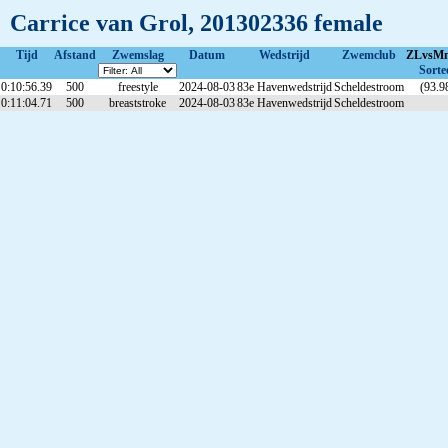
Carrice van Grol, 201302336 female
Tijd
Afstand
Zwemslag
Datum
Wedstrijd
Zwemclub
ZLvsMm
Sorte
0:10:56.39
500
freestyle
2024-08-03
83e Havenwedstrijd
Scheldestroom
(93.9
0:11:04.71
500
breaststroke
2024-08-03
83e Havenwedstrijd
Scheldestroom