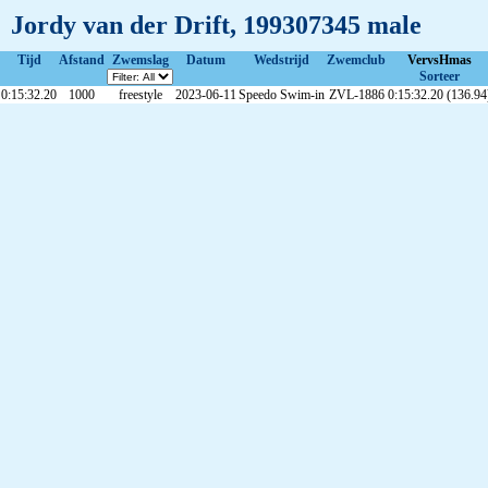
Jordy van der Drift, 199307345 male
Tijd
Afstand
Zwemslag
Datum
Wedstrijd
Zwemclub
VervsHmas
Sorteer
0:15:32.20
1000
freestyle
2023-06-11
Speedo Swim-in
ZVL-1886
0:15:32.20 (136.94