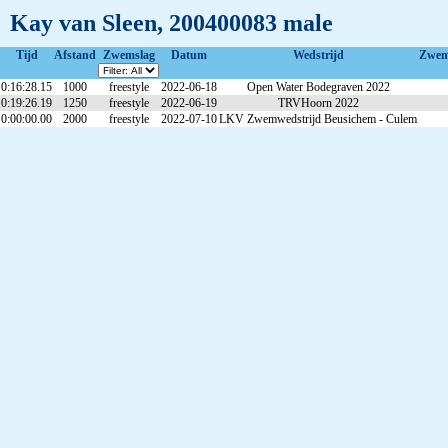
Kay van Sleen, 200400083 male
Tijd
Afstand
Zwemslag
Datum
Wedstrijd
Zwem
0:16:28.15
1000
freestyle
2022-06-18
Open Water Bodegraven 2022
0:19:26.19
1250
freestyle
2022-06-19
TRVHoorn 2022
0:00:00.00
2000
freestyle
2022-07-10
LKV Zwemwedstrijd Beusichem - Culem