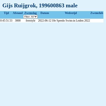
Gijs Ruijgrok, 199600863 male
Tijd
Afstand
Zwemslag
Datum
Wedstrijd
Zwemclub
0:45:51.53
3000
freestyle
2022-06-12
10e Speedo Swim-in Leiden 2022