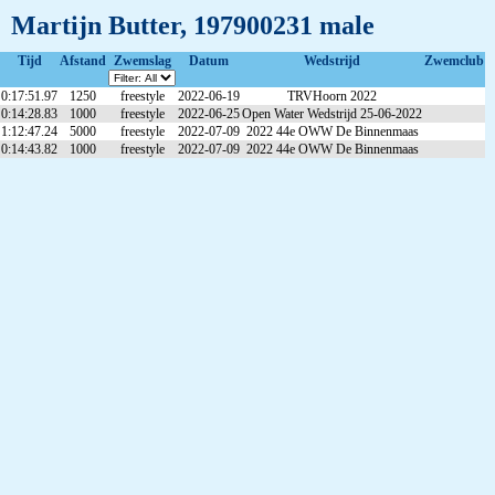
Martijn Butter, 197900231 male
Tijd
Afstand
Zwemslag
Datum
Wedstrijd
Zwemclub
0:17:51.97
1250
freestyle
2022-06-19
TRVHoorn 2022
0:14:28.83
1000
freestyle
2022-06-25
Open Water Wedstrijd 25-06-2022
1:12:47.24
5000
freestyle
2022-07-09
2022 44e OWW De Binnenmaas
0:14:43.82
1000
freestyle
2022-07-09
2022 44e OWW De Binnenmaas