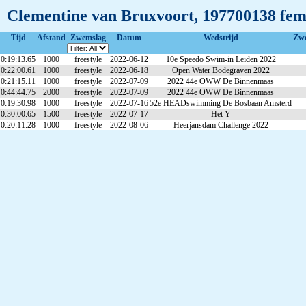
Clementine van Bruxvoort, 197700138 fem
Tijd
Afstand
Zwemslag
Datum
Wedstrijd
Zw
0:19:13.65
1000
freestyle
2022-06-12
10e Speedo Swim-in Leiden 2022
0:22:00.61
1000
freestyle
2022-06-18
Open Water Bodegraven 2022
0:21:15.11
1000
freestyle
2022-07-09
2022 44e OWW De Binnenmaas
0:44:44.75
2000
freestyle
2022-07-09
2022 44e OWW De Binnenmaas
0:19:30.98
1000
freestyle
2022-07-16
52e HEADswimming De Bosbaan Amsterd
0:30:00.65
1500
freestyle
2022-07-17
Het Y
0:20:11.28
1000
freestyle
2022-08-06
Heerjansdam Challenge 2022