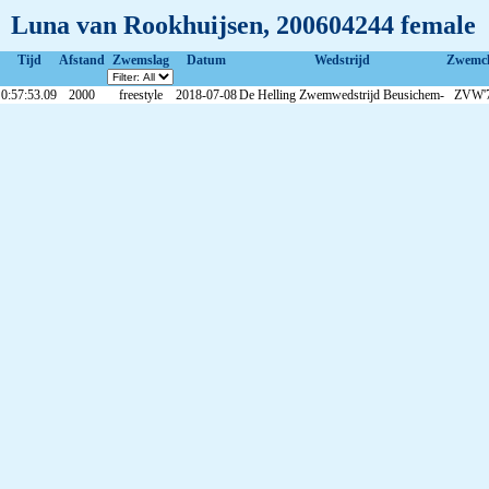
Luna van Rookhuijsen, 200604244 female
Tijd
Afstand
Zwemslag
Datum
Wedstrijd
Zwemc
0:57:53.09
2000
freestyle
2018-07-08
De Helling Zwemwedstrijd Beusichem-
ZVW'