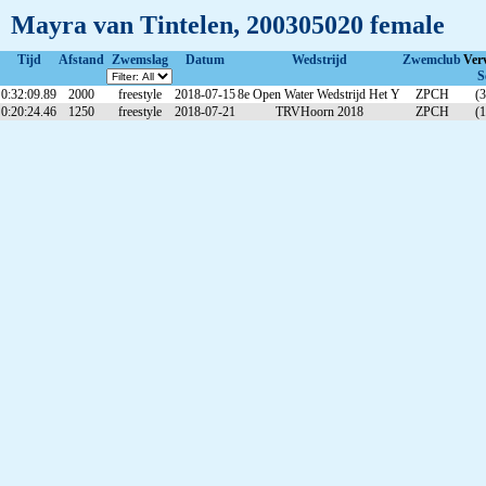
Mayra van Tintelen, 200305020 female
Tijd
Afstand
Zwemslag
Datum
Wedstrijd
Zwemclub
Ver
S
0:32:09.89
2000
freestyle
2018-07-15
8e Open Water Wedstrijd Het Y
ZPCH
(3
0:20:24.46
1250
freestyle
2018-07-21
TRVHoorn 2018
ZPCH
(1