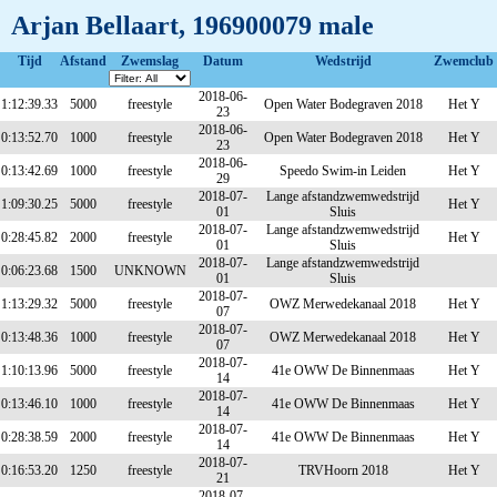
Arjan Bellaart, 196900079 male
Tijd
Afstand
Zwemslag
Datum
Wedstrijd
Zwemclub
2018-06-
1:12:39.33
5000
freestyle
Open Water Bodegraven 2018
Het Y
23
2018-06-
0:13:52.70
1000
freestyle
Open Water Bodegraven 2018
Het Y
23
2018-06-
0:13:42.69
1000
freestyle
Speedo Swim-in Leiden
Het Y
29
2018-07-
Lange afstandzwemwedstrijd
1:09:30.25
5000
freestyle
Het Y
01
Sluis
2018-07-
Lange afstandzwemwedstrijd
0:28:45.82
2000
freestyle
Het Y
01
Sluis
2018-07-
Lange afstandzwemwedstrijd
0:06:23.68
1500
UNKNOWN
01
Sluis
2018-07-
1:13:29.32
5000
freestyle
OWZ Merwedekanaal 2018
Het Y
07
2018-07-
0:13:48.36
1000
freestyle
OWZ Merwedekanaal 2018
Het Y
07
2018-07-
1:10:13.96
5000
freestyle
41e OWW De Binnenmaas
Het Y
14
2018-07-
0:13:46.10
1000
freestyle
41e OWW De Binnenmaas
Het Y
14
2018-07-
0:28:38.59
2000
freestyle
41e OWW De Binnenmaas
Het Y
14
2018-07-
0:16:53.20
1250
freestyle
TRVHoorn 2018
Het Y
21
2018-07-