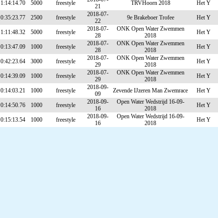
1:14:14.70
5000
freestyle
TRVHoorn 2018
Het Y
21
2018-07-
0:35:23.77
2500
freestyle
9e Brakeboer Trofee
Het Y
22
2018-07-
ONK Open Water Zwemmen
1:11:48.32
5000
freestyle
Het Y
28
2018
2018-07-
ONK Open Water Zwemmen
0:13:47.09
1000
freestyle
Het Y
28
2018
2018-07-
ONK Open Water Zwemmen
0:42:23.64
3000
freestyle
Het Y
29
2018
2018-07-
ONK Open Water Zwemmen
0:14:39.09
1000
freestyle
Het Y
29
2018
2018-09-
0:14:03.21
1000
freestyle
Zevende IJzeren Man Zwemrace
Het Y
09
2018-09-
Open Water Wedstrijd 16-09-
0:14:50.76
1000
freestyle
Het Y
16
2018
2018-09-
Open Water Wedstrijd 16-09-
0:15:13.54
1000
freestyle
Het Y
16
2018