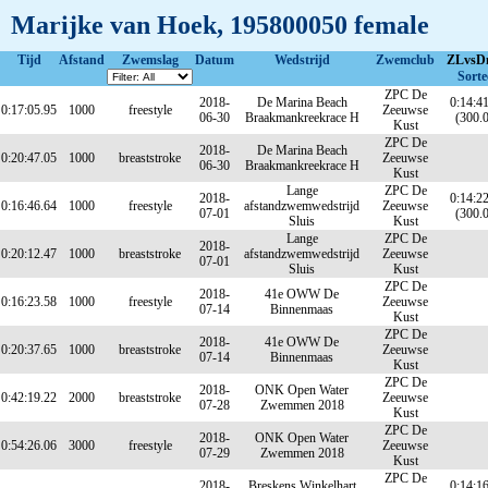
Marijke van Hoek, 195800050 female
Tijd
Afstand
Zwemslag
Datum
Wedstrijd
Zwemclub
ZLvsD
Sorte
ZPC De
2018-
De Marina Beach
0:14:4
0:17:05.95
1000
freestyle
Zeeuwse
06-30
Braakmankreekrace H
(300.
Kust
ZPC De
2018-
De Marina Beach
0:20:47.05
1000
breaststroke
Zeeuwse
06-30
Braakmankreekrace H
Kust
Lange
ZPC De
2018-
0:14:2
0:16:46.64
1000
freestyle
afstandzwemwedstrijd
Zeeuwse
07-01
(300.
Sluis
Kust
Lange
ZPC De
2018-
0:20:12.47
1000
breaststroke
afstandzwemwedstrijd
Zeeuwse
07-01
Sluis
Kust
ZPC De
2018-
41e OWW De
0:16:23.58
1000
freestyle
Zeeuwse
07-14
Binnenmaas
Kust
ZPC De
2018-
41e OWW De
0:20:37.65
1000
breaststroke
Zeeuwse
07-14
Binnenmaas
Kust
ZPC De
2018-
ONK Open Water
0:42:19.22
2000
breaststroke
Zeeuwse
07-28
Zwemmen 2018
Kust
ZPC De
2018-
ONK Open Water
0:54:26.06
3000
freestyle
Zeeuwse
07-29
Zwemmen 2018
Kust
ZPC De
2018-
Breskens Winkelhart
0:14:1