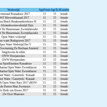
Wedstrijd
AgeFrom
AgeTo
fGender
enterand Kanaalrace 2017
11
15
female
WZ Merwedekanaal 2017
11
15
female
na Beach Braakmankreekrace H
11
15
female
 Afstandzwemwedstrijd Sluis
11
15
female
 De Binnenmaas Zwemklassieke
11
15
female
 De Binnenmaas Zwemklassieke
11
15
female
Open Water wedstrijd
11
15
female
en water Bodegraven 2017
11
15
female
Open Water Wedstrijd Het Y
11
15
female
swimming De Bosbaan Amsterd
11
15
female
Singelswim 4e editie
11
15
female
OWW Heerjansdam
11
15
female
OWW Heerjansdam
11
15
female
na SportEmotion Kanaalrace
11
15
female
harma Open Water Zwemklassie
11
15
female
harma Open Water Zwemklassie
11
15
female
n Water / Ganzetrek / Kanaalr
11
15
female
n Water / Ganzetrek / Kanaalr
11
15
female
ch Open Water Race 2017 (BOW
11
15
female
sde IJzeren Man Zwemrace
11
15
female
er Rede van Hoorn 2017
11
15
female
23e Osse Maasrace
11
15
female