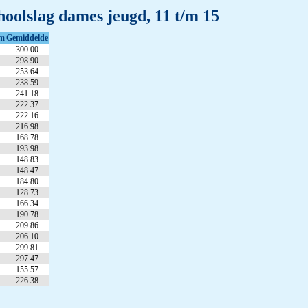
olslag dames jeugd, 11 t/m 15
m
Gemiddelde
300.00
298.90
253.64
238.59
241.18
222.37
222.16
216.98
168.78
193.98
148.83
148.47
184.80
128.73
166.34
190.78
209.86
206.10
299.81
297.47
155.57
226.38