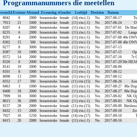
Programmanummers die meetellen
eventId
Eventnr
Afstand
Zwemslag
eGender
Leeftijd
Decision
Datum
8042
6
2000
breaststroke
female
(14) t/m (-1)
No
2017-06-17
Tw
7913
21
1000
breaststroke
female
(11) t/m (-1)
No
2017-06-24
O
8207
4
2000
breaststroke
female
(11) t/m (-1)
No
2017-07-01
De Mari
8235
6
2000
breaststroke
female
(11) t/m (-1)
No
2017-07-02
Lange
8291
4
2000
breaststroke
female
(11) t/m (-1)
No
2017-07-08
40e OWW
8302
15
500
breaststroke
female
(11) t/m (-1)
No
2017-07-08
40e OWW
8277
8
3000
breaststroke
female
(12) t/m (-1)
No
2017-07-15
8387
10
1000
breaststroke
female
(14) t/m (-1)
No
2017-07-15
Op
8372
14
2000
breaststroke
female
(11) t/m (-1)
No
2017-07-16
7e 
8320
6
2000
breaststroke
female
(11) t/m (-1)
No
2017-07-29
50e HEAD
8141
19
2000
breaststroke
female
(11) t/m (-1)
No
2017-08-06
8101
8
1000
breaststroke
female
(11) t/m (-1)
No
2017-08-12
8098
13
2000
breaststroke
female
(11) t/m (-1)
No
2017-08-12
8352
17
500
breaststroke
female
(11) t/m (15)
No
2017-08-26
Are
8463
3
1000
breaststroke
female
(11) t/m (-1)
No
2017-08-27
86e Dop
8468
18
2000
breaststroke
female
(11) t/m (-1)
No
2017-08-27
86e Dop
7999
16
3000
breaststroke
female
(11) t/m (-1)
Yes
2017-09-02
NK Ope
8015
36
2000
breaststroke
female
(11) t/m (-1)
No
2017-09-03
NK Ope
8157
28
2000
breaststroke
female
(11) t/m (15)
No
2017-09-09
Biesbos
8432
15
2000
breaststroke
female
(14) t/m (-1)
No
2017-09-10
Ze
7927
16
1250
breaststroke
female
(14) t/m (17)
No
2017-09-10
T
8415
20
2000
breaststroke
female
(11) t/m (-1)
No
2017-09-16