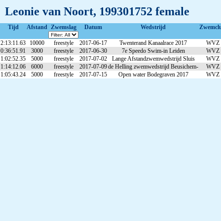
Leonie van Noort, 199301752 female
Tijd
Afstand
Zwemslag
Datum
Wedstrijd
Zwemcl
2:13:11.63
10000
freestyle
2017-06-17
Twenterand Kanaalrace 2017
WVZ
0:36:51.91
3000
freestyle
2017-06-30
7e Speedo Swim-in Leiden
WVZ
1:02:52.35
5000
freestyle
2017-07-02
Lange Afstandzwemwedstrijd Sluis
WVZ
1:14:12.06
6000
freestyle
2017-07-09
de Helling zwemwedstrijd Beusichem-
WVZ
1:05:43.24
5000
freestyle
2017-07-15
Open water Bodegraven 2017
WVZ