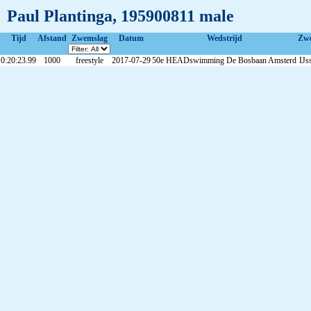
Paul Plantinga, 195900811 male
Tijd
Afstand
Zwemslag
Datum
Wedstrijd
Zw
0:20:23.99
1000
freestyle
2017-07-29
50e HEADswimming De Bosbaan Amsterd
IJs