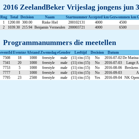
2016 ZeelandBeker Vrijeslag jongens jun 3
Rng
Total
Decision
Naam
Startnummer
Accepted km
Gezwommen km
G
1
1200.00
300.00
Rinke Hiel
200102131
4000
4500
2
1039.30
215.94
Benjamin Vermeulen
200003721
4000
6500
Programmanummers die meetellen
eventId
Eventnr
Afstand
Zwemslag
eGender
Leeftijd
Decision
Datum
7508
18
1000
freestyle
male
(11) t/m (15)
No
2016-07-02
De Marina
7341
20
1000
freestyle
male
(11) t/m (15)
No
2016-07-03
Lange A
7753
5
1000
freestyle
male
(11) t/m (15)
No
2016-08-06
Breskens
7777
1
1000
freestyle
male
(11) t/m (15)
No
2016-09-03
A
7795
23
2500
freestyle
male
(11) t/m (15)
Yes
2016-09-04
NK Open W