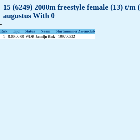
15 (6249) 2000m freestyle female (13) t/m
augustus With 0
"
Rnk
Tijd
Status
Naam
Startnummer
Zwemclub
1
0:00:00.00
WDR
Jasmijn Bink
199700332