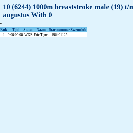
10 (6244) 1000m breaststroke male (19) t/
augustus With 0
"
Rnk
Tijd
Status
Naam
Startnummer
Zwemclub
1
0:00:00.00
WDR
Eric Tijms
196401125