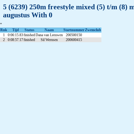
5 (6239) 250m freestyle mixed (5) t/m (8)
augustus With 0
"
Rnk
Tijd
Status
Naam
Startnummer
Zwemclub
1
0:06:15.83
finished
Dana van Leeuwen
200500150
2
0:08:57.17
finished
Sil Wernsen
200600415