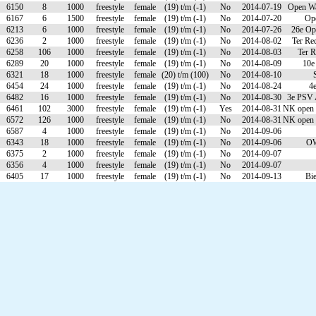
6150
8
1000
freestyle
female
(19) t/m (-1)
No
2014-07-19
Open Wa
6167
6
1500
freestyle
female
(19) t/m (-1)
No
2014-07-20
Ope
6213
6
1000
freestyle
female
(19) t/m (-1)
No
2014-07-26
26e Op
6236
2
1000
freestyle
female
(19) t/m (-1)
No
2014-08-02
Ter Re
6258
106
1000
freestyle
female
(19) t/m (-1)
No
2014-08-03
Ter R
6289
20
1000
freestyle
female
(19) t/m (-1)
No
2014-08-09
10e
6321
18
1000
freestyle
female
(20) t/m (100)
No
2014-08-10
6454
24
1000
freestyle
female
(19) t/m (-1)
No
2014-08-24
4
6482
16
1000
freestyle
female
(19) t/m (-1)
No
2014-08-30
3e PSV 
6461
102
3000
freestyle
female
(19) t/m (-1)
Yes
2014-08-31
NK open 
6572
126
1000
freestyle
female
(19) t/m (-1)
No
2014-08-31
NK open 
6587
4
1000
freestyle
female
(19) t/m (-1)
No
2014-09-06
6343
18
1000
freestyle
female
(19) t/m (-1)
No
2014-09-06
OW
6375
2
1000
freestyle
female
(19) t/m (-1)
No
2014-09-07
6356
4
1000
freestyle
female
(19) t/m (-1)
No
2014-09-07
6405
17
1000
freestyle
female
(19) t/m (-1)
No
2014-09-13
Bi