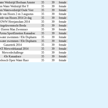
ter Wedstrijd Bosbaan Amster
35
39
female
n Water Wedstrijd Het Y
35
39
female
en Waterwedstrijd Oude Veer
35
39
female
de van Hoorn 2 en 3 augustus
35
39
female
ede van Hoorn 2014 2e dag
35
39
female
 OWW Heerjansdam 2014
35
39
female
Singelzwemtocht Breda
35
39
female
e IJzeren Man Zwemrace
35
39
female
Arena SportEmotion Kanaalrac
35
39
female
water zwemmen / 83e Dopharm
35
39
female
water zwemmen / 83e Dopharm
35
39
female
Ganzetrek 2014
35
39
female
Z Merwedekanaal 2014
35
39
female
Merwedechallenge
35
39
female
43e Kanaalrace
35
39
female
esbosch Open Water Race
35
39
female