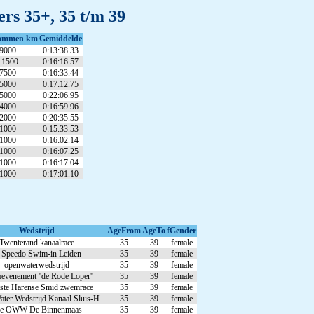
rs 35+, 35 t/m 39
ommen km
Gemiddelde
9000
0:13:38.33
11500
0:16:16.57
7500
0:16:33.44
5000
0:17:12.75
5000
0:22:06.95
4000
0:16:59.96
2000
0:20:35.55
1000
0:15:33.53
1000
0:16:02.14
1000
0:16:07.25
1000
0:16:17.04
1000
0:17:01.10
Wedstrijd
AgeFrom
AgeTo
fGender
Twenterand kanaalrace
35
39
female
 Speedo Swim-in Leiden
35
39
female
openwaterwedstrijd
35
39
female
venement ''de Rode Loper''
35
39
female
ste Harense Smid zwemrace
35
39
female
ter Wedstrijd Kanaal Sluis-H
35
39
female
e OWW De Binnenmaas
35
39
female