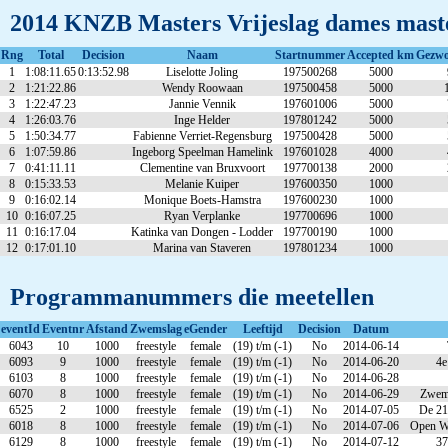
2014 KNZB Masters Vrijeslag dames maste
Rng
Total
Decision
Naam
Startnummer
Accepted km
Gezw
1
1:08:11.65
0:13:52.98
Liselotte Joling
197500268
5000
2
1:21:22.86
Wendy Roowaan
197500458
5000
3
1:22:47.23
Jannie Vennik
197601006
5000
4
1:26:03.76
Inge Helder
197801242
5000
5
1:50:34.77
Fabienne Verriet-Regensburg
197500428
5000
6
1:07:59.86
Ingeborg Speelman Hamelink
197601028
4000
7
0:41:11.11
Clementine van Bruxvoort
197700138
2000
8
0:15:33.53
Melanie Kuiper
197600350
1000
9
0:16:02.14
Monique Boets-Hamstra
197600230
1000
10
0:16:07.25
Ryan Verplanke
197700696
1000
11
0:16:17.04
Katinka van Dongen - Lodder
197700190
1000
12
0:17:01.10
Marina van Staveren
197801234
1000
Programmanummers die meetellen
eventId
Eventnr
Afstand
Zwemslag
eGender
Leeftijd
Decision
Datum
6043
10
1000
freestyle
female
(19) t/m (-1)
No
2014-06-14
6093
9
1000
freestyle
female
(19) t/m (-1)
No
2014-06-20
4e
6103
8
1000
freestyle
female
(19) t/m (-1)
No
2014-06-28
6070
8
1000
freestyle
female
(19) t/m (-1)
No
2014-06-29
Zweme
6525
2
1000
freestyle
female
(19) t/m (-1)
No
2014-07-05
De 21
6018
8
1000
freestyle
female
(19) t/m (-1)
No
2014-07-06
Open Wa
6129
8
1000
freestyle
female
(19) t/m (-1)
No
2014-07-12
37