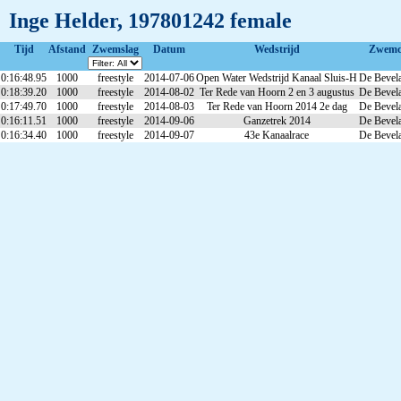
Inge Helder, 197801242 female
Tijd
Afstand
Zwemslag
Datum
Wedstrijd
Zwemc
0:16:48.95
1000
freestyle
2014-07-06
Open Water Wedstrijd Kanaal Sluis-H
De Bevel
0:18:39.20
1000
freestyle
2014-08-02
Ter Rede van Hoorn 2 en 3 augustus
De Bevel
0:17:49.70
1000
freestyle
2014-08-03
Ter Rede van Hoorn 2014 2e dag
De Bevel
0:16:11.51
1000
freestyle
2014-09-06
Ganzetrek 2014
De Bevel
0:16:34.40
1000
freestyle
2014-09-07
43e Kanaalrace
De Bevel