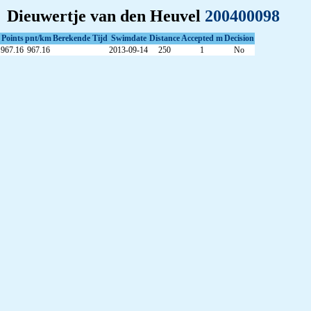
Dieuwertje van den Heuvel
200400098
Points
pnt/km
Berekende Tijd
Swimdate
Distance
Accepted m
Decision
967.16
967.16
2013-09-14
250
1
No