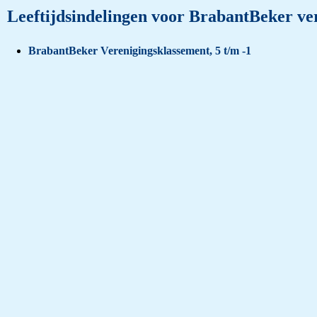
Leeftijdsindelingen voor BrabantBeker ve
BrabantBeker Verenigingsklassement, 5 t/m -1