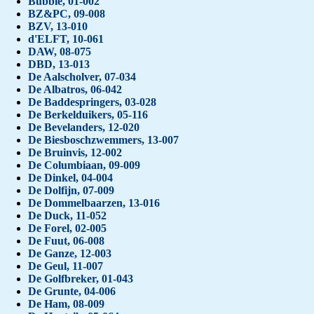
Bubble, 01-002
BZ&PC, 09-008
BZV, 13-010
d'ELFT, 10-061
DAW, 08-075
DBD, 13-013
De Aalscholver, 07-034
De Albatros, 06-042
De Baddespringers, 03-028
De Berkelduikers, 05-116
De Bevelanders, 12-020
De Biesboschzwemmers, 13-007
De Bruinvis, 12-002
De Columbiaan, 09-009
De Dinkel, 04-004
De Dolfijn, 07-009
De Dommelbaarzen, 13-016
De Duck, 11-052
De Forel, 02-005
De Fuut, 06-008
De Ganze, 12-003
De Geul, 11-007
De Golfbreker, 01-043
De Grunte, 04-006
De Ham, 08-009