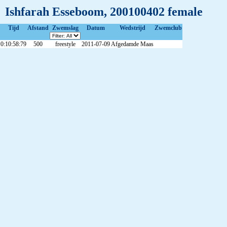
Ishfarah Esseboom, 200100402 female
Tijd
Afstand
Zwemslag
Datum
Wedstrijd
Zwemclub
0:10:58:79
500
freestyle
2011-07-09
Afgedamde Maas