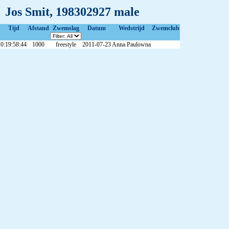
Jos Smit, 198302927 male
Tijd
Afstand
Zwemslag
Datum
Wedstrijd
Zwemclub
0:19:58:44
1000
freestyle
2011-07-23
Anna Paulowna