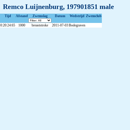
Remco Luijnenburg, 197901851 male
Tijd
Afstand
Zwemslag
Datum
Wedstrijd
Zwemclub
0:20:24:65
1000
breaststroke
2011-07-03
Bodegraven