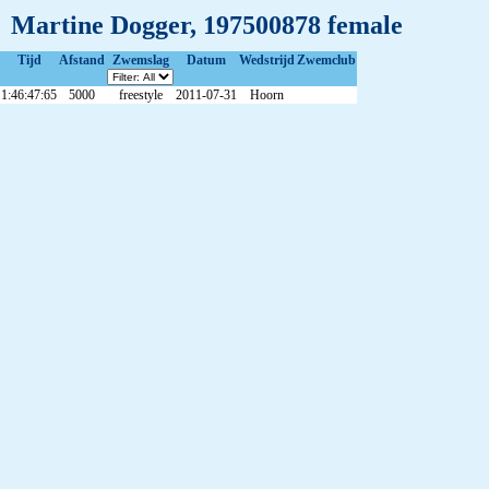
Martine Dogger, 197500878 female
Tijd
Afstand
Zwemslag
Datum
Wedstrijd
Zwemclub
1:46:47:65
5000
freestyle
2011-07-31
Hoorn