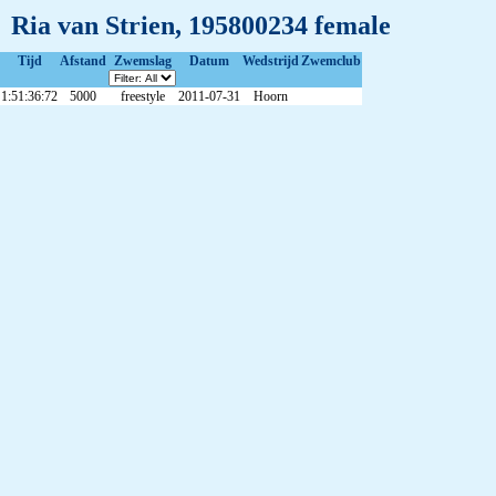
Ria van Strien, 195800234 female
Tijd
Afstand
Zwemslag
Datum
Wedstrijd
Zwemclub
1:51:36:72
5000
freestyle
2011-07-31
Hoorn